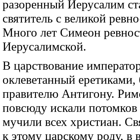
разоренный Иерусалим ст
святитель с великой ревно
Много лет Симеон ревнос
Иерусалимской.
В царствование император
оклеветанный еретиками,
правителю Антигону. Рим
повсюду искали потомков 
мучили всех христиан. С
к этому царскому роду, в в