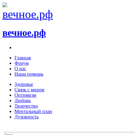
вечное.рф
Главная
Форум
О нас
Наша помощь
Здоровье
Связь с миром
Оптимизм
Любовь
Творчество
Ментальный план
Духовность