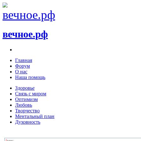
вечное.рф
Главная
Форум
О нас
Наша помощь
Здоровье
Связь с миром
Оптимизм
Любовь
Творчество
Ментальный план
Духовность