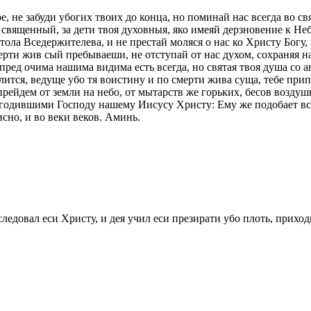
, не забуди убогих твоих до конца, но поминай нас всегда во с
е священный, за дети твоя духовныя, яко имеяй дерзновение к Не
а Вседержителева, и не престай моляся о нас ко Христу Богу, и
мерти жив сый пребываеши, не отступай от нас духом, сохраняя н
ред очима нашима видима есть всегда, но святая твоя душа со 
ится, ведуще убо тя воистину и по смерти жива суща, тебе прип
рейдем от земли на небо, от мытарств же горьких, бесов воздуш
годившими Господу нашему Иисусу Христу: Ему же подобает всяк
но, и во веки веков. Аминь.
оследовал еси Христу, и дея учил еси презирати убо плоть, прихо