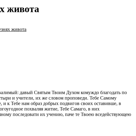
х живота
знях живота
 хвалимый: давый Святым Твоим Духом комуждо благодать по
стыри и учители, их же словом проповеди. Тебе Самому
 и к Тебе нам образ добрых подвигов своих оставивше, в
гоугодное похваляя житие, Тебе Самаго, в них
ешному последовати их учению, паче те Твоею вседействующею