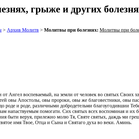
знях, грыже и других болезня
ы
>
Архив Молитв
>
Молитвы при болезнях:
Молитвы при боле
си от Ангел воспеваемый, на земли от человек во святых Своих
тей овы Апостолы, овы пророки, овы же благовестники, овы па
о роде и роде, различными добродетельми благоугодившии Тебе,
нам напаствуемым помогати. Сих святых всех воспоминая и их бо
ания быти веруя, прилежно молю Тя, Святе святых, даждь ми гр
вятое имя Твое, Отца и Сына и Святаго духа во веки. Аминь.