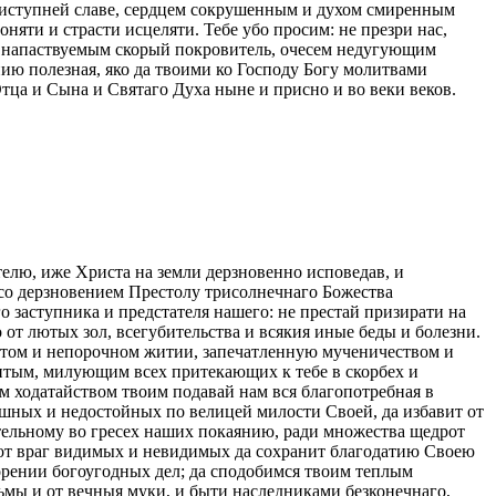
еприступней славе, сердцем сокрушенным и духом смиренным
няти и страсти исцеляти. Тебе убо просим: не презри нас,
, напаствуемым скорый покровитель, очесем недугующим
нию полезная, яко да твоими ко Господу Богу молитвами
тца и Сына и Святаго Духа ныне и присно и во веки веков.
елю, иже Христа на земли дерзновенно исповедав, и
 со дерзновением Престолу трисолнечнаго Божества
 заступника и предстателя нашего: не престай призирати на
т лютых зол, всегубительства и всякия иные беды и болезни.
истом и непорочном житии, запечатленную мученичеством и
итым, милующим всех притекающих к тебе в скорбех и
м ходатайством твоим подавай нам вся благопотребная в
шных и недостойных по велицей милости Своей, да избавит от
ительному во гресех наших покаянию, ради множества щедрот
ас от враг видимых и невидимых да сохранит благодатию Своею
орении богоугодных дел; да сподобимся твоим теплым
ьмы и от вечныя муки, и быти наследниками безконечнаго,