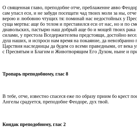
О священная главо, преподобне отче, преблаженне авво Феодоре
сам упасл еси, и не забуди посещати чад твоих моли за ны, отч
верою и любовию чтущих тя: поминай нас недостойных у Престол
суща мертва: аще бо телом и преставился еси от нас, но и по с
диавольских, пастырю наш добрый аще бо и мощей твоих рака п
силами, у престола Вседержителева предстоящи, достойно весел
душ наших, и испроси нам время на покаяние, да невозбранно п
Царствия наследницы да будем со всеми праведными, от века у
с Пресвятым и Благим и Животворящим Его Духом, ныне и прис
Тропарь преподобному, глас 8
В тебе, отче, известно спасеся еже по образу приим бо крест п
Ангелы срадуется, преподобне Феодоре, дух твой.
Кондак преподобному, глас 2