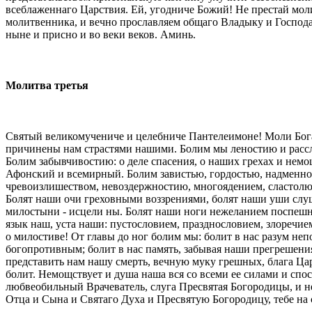
всеблаженнаго Царствия. Ей, угодниче Божий! Не престай моли
молитвенника, и вечно прославляем общаго Владыку и Господа
ныне и присно и во веки веков. Аминь.
Молитва третья
Святый великомучениче и целебниче Пантелеимоне! Моли Бога о
причинены нам страстями нашими. Болим мы леностию и рассл
Болим забывчивостию: о деле спасения, о наших грехах и немо
Афонский и всемирный. Болим завистью, гордостью, надменнос
чревоизлишеством, невоздержностию, многоядением, сластолюб
Болят наши очи греховными воззрениями, болят наши уши слуш
милостыни - исцели ны. Болят наши ноги нежеланием поспешно
язык наш, уста наши: пустословием, празднословием, злоречием
о милостиве! От главы до ног болим мы: болит в нас разум неп
богопротивным; болит в нас память, забывая наши прегрешения
представить нам нашу смерть, вечную муку грешных, блага Цар
болит. Немощствует и душа наша вся со всеми ее силами и спо
любвеобильный Врачеватель, слуга Пресвятая Богородицы, и н
Отца и Сына и Святаго Духа и Пресвятую Богородицу, тебе н