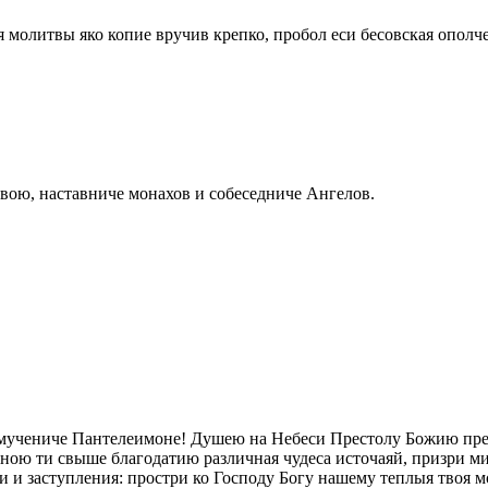
олитвы яко копие вручив крепко, пробол еси бесовская ополчен
твою, наставниче монахов и собеседниче Ангелов.
мучениче Пантелеимоне! Душею на Небеси Престолу Божию пред
ною ти свыше благодатию различная чудеса источаяй, призри м
 и заступления: простри ко Господу Богу нашему теплыя твоя 