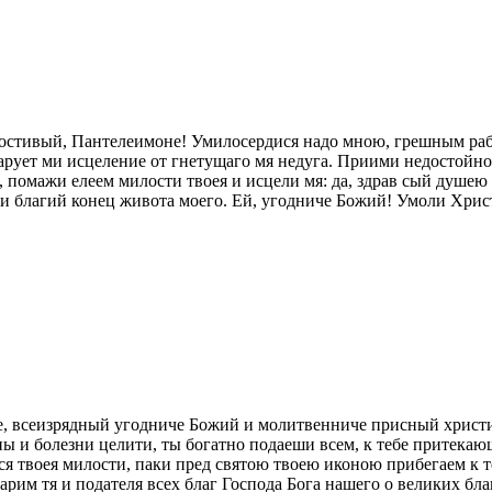
лостивый, Пантелеимоне! Умилосердися надо мною, грешным раб
дарует ми исцеление от гнетущаго мя недуга. Приими недостойн
 помажи елеем милости твоея и исцели мя: да, здрав сый душею
 благий конец живота моего. Ей, угодниче Божий! Умоли Христа
, всеизрядный угодниче Божий и молитвенниче присный христи
 ны и болезни целити, ты богатно подаеши всем, к тебе притека
я твоея милости, паки пред святою твоею иконою прибегаем к т
арим тя и подателя всех благ Господа Бога нашего о великих б