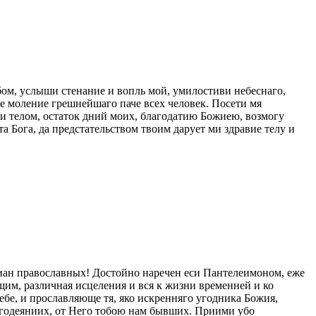
ом, услыши стенание и вопль мой, умилостиви небеснаго,
ое моление грешнейшаго паче всех человек. Посети мя
 и телом, остаток дний моих, благодатию Божиею, возмогу
 Бога, да предстательством твоим дарует ми здравие телу и
ан православных! Достойно наречен еси Пантелеимоном, еже
ющим, различная исцеления и вся к жизни временней и ко
ебе, и прославляюще тя, яко искренняго угодника Божия,
лагодеяниих, от Него тобою нам бывших. Приими убо