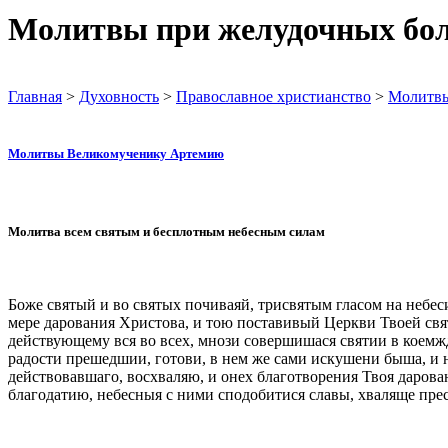
Молитвы при желудочных боле
Главная
>
Духовность
>
Православное христианство
>
Молитв
Молитвы Великомученику Артемию
Молитва всем святым и бесплотным небесным силам
Боже святый и во святых почиваяй, трисвятым гласом на небе
мере дарования Христова, и тою поставивый Церкви Твоей свя
действующему вся во всех, мнози совершишася святии в коемжд
радости прешедшии, готови, в нем же сами искушени быша, и 
действовавшаго, восхваляю, и онех благотворения Твоя даров
благодатию, небесныя с ними сподобитися славы, хваляще прес