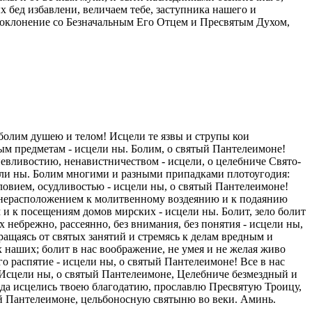
 бед избавлени, величаем тебе, заступника нашего и
 поклонение со Безначальным Его Отцем и Пресвятым Духом,
 болим душею и телом! Исцели те язвы и струпы кои
ым предметам - исцели ны. Болим, о святый Пантелеимоне!
невливостию, ненавистничеством - исцели, о целебниче Свято-
ели ны. Болим многими и разными припадками плотоугодия:
овием, осудливостью - исцели ны, о святый Пантелеимоне!
и нерасположением к молитвенному воздеянию и к подаянию
и к посещениям домов мирских - исцели ны. Болит, зело болит
 небрежно, рассеянно, без внимания, без понятия - исцели ны,
ращаясь от святых занятий и стремясь к делам вредным и
 наших; болит в нас воображение, не умея и не желая живо
о распятие - исцели ны, о святый Пантелеимоне! Все в нас
. Исцели ны, о святый Пантелеимоне, Целебниче безмездный и
: да исцелись твоею благодатию, прославлю Пресвятую Троицу,
й Пантелеимоне, цельбоносную святыню во веки. Аминь.