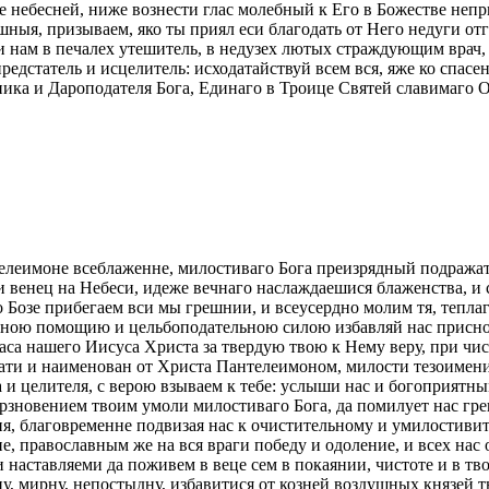
оте небесней, ниже вознести глас молебный к Его в Божестве н
шныя, призываем, яко ты приял еси благодать от Него недуги отго
и нам в печалех утешитель, в недузех лютых страждующим врач
едстатель и исцелитель: исходатайствуй всем вся, яже ко спасе
ика и Дароподателя Бога, Единаго в Троице Святей славимаго О
елеимоне всеблаженне, милостиваго Бога преизрядный подражат
и венец на Небеси, идеже вечнаго наслаждаешися блаженства, и
озе прибегаем вси мы грешнии, и всеусердно молим тя, теплаго
нною помощию и цельбоподательною силою избавляй нас присно о
Спаса нашего Иисуса Христа за твердую твою к Нему веру, при ч
ати и наименован от Христа Пантелеимоном, милости тезоимен
 и целителя, с верою взываем к тебе: услыши нас и богоприятны
зновением твоим умоли милостиваго Бога, да помилует нас гре
ения, благовременне подвизая нас к очистительному и умилостив
тие, православным же на вся враги победу и одоление, и всех н
аставляеми да поживем в веце сем в покаянии, чистоте и в тв
, мирну, непостыдну, избавитися от козней воздушных князей т