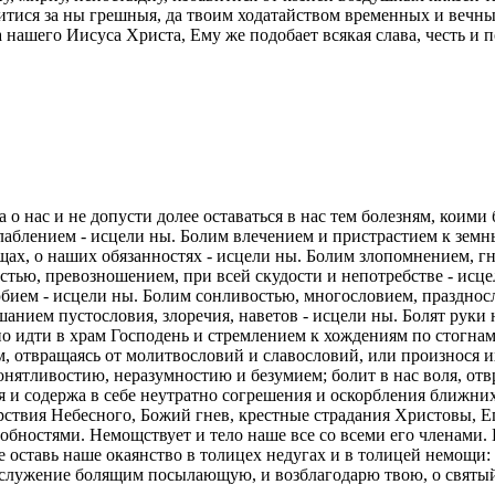
тися за ны грешныя, да твоим ходатайством временных и вечных
 нашего Иисуса Христа, Ему же подобает всякая слава, честь и
 нас и не допусти долее оставаться в нас тем болезням, коими
аблением - исцели ны. Болим влечением и пристрастием к земн
щах, о наших обязанностях - исцели ны. Болим злопомнением, г
тью, превозношением, при всей скудости и непотребстве - исц
ием - исцели ны. Болим сонливостью, многословием, праздносл
анием пустословия, злоречия, наветов - исцели ны. Болят рук
 идти в храм Господень и стремлением к хождениям по стогнам 
, отвращаясь от молитвословий и славословий, или произнося их
онятливостию, неразумностию и безумием; болит в нас воля, отв
 и содержа в себе неутратно согрешения и оскорбления ближних
ствия Небесного, Божий гнев, крестные страдания Христовы, Ег
собностями. Немощствует и тело наше все со всеми его членами
е оставь наше окаянство в толицех недугах и в толицей немощи
а служение болящим посылающую, и возблагодарю твою, о святы