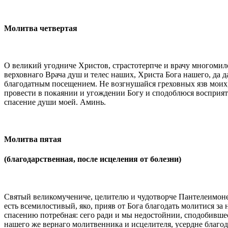
Молитва четвертая
О великий угодниче Христов, страстотерпче и врачу многоми
верховнаго Врача душ и телес наших, Христа Бога нашего, да 
благодатным посещением. Не возгнушайся греховных язв моих,
провести в покаянии и угождении Богу и сподоблюся восприяти
спасение души моей. Аминь.
Молитва пятая
(благодарственная, после исцеления от болезни)
Святый великомучениче, целителю и чудотворче Пантелеимоне
есть всемилостивый, яко, прияв от Бога благодать молитися за
спасению потребная: сего ради и мы недостойнии, сподобившес
нашего же вернаго молитвенника и исцелителя, усердне благод