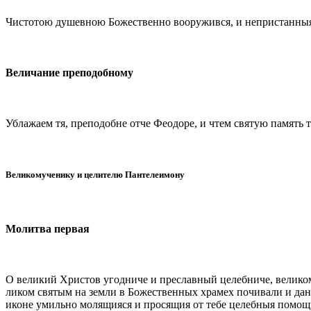
Чистотою душевною Божественно вооружився, и непристанныя м
Величание преподобному
Ублажаем тя, преподобне отче Феодоре, и чтем святую память 
Великомученику и целителю Пантелеимону
Молитва первая
О великий Христов угодниче и преславный целебниче, велико
ликом святым на земли в Божественных храмех почивали и дан
иконе умильно молящияся и просящия от тебе целебныя помощи