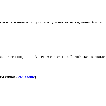
рти от его иконы получали исцеление от желудочных болей.
яснил еси подвиги и Ангелом совсельник, Богоблаженне, явился 
ым силам (
см. выше
).