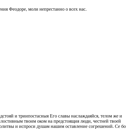
ия Феодоре, моли непрестанно о всех нас.
стояй и триипостасныя Его славы наслаждаяйся, телом же и
илостивным твоим оком на предстоящия люди, честней твоей
молитвы и испроси душам нашим оставление согрешений. Се бо