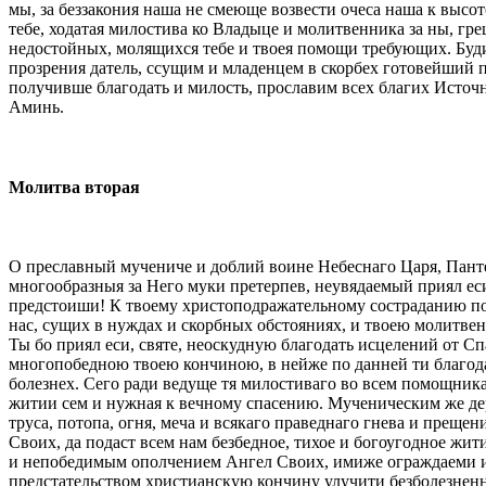
мы, за беззакония наша не смеюще возвести очеса наша к выс
тебе, ходатая милостива ко Владыце и молитвенника за ны, гре
недостойных, молящихся тебе и твоея помощи требующих. Буд
прозрения датель, ссущим и младенцем в скорбех готовейший пр
получивше благодать и милость, прославим всех благих Источн
Аминь.
Молитва вторая
О преславный мучениче и доблий воине Небеснаго Царя, Пант
многообразныя за Него муки претерпев, неувядаемый приял ес
предстоиши! К твоему христоподражательному состраданию по Б
нас, сущих в нуждах и скорбных обстояниях, и твоею молитве
Ты бо приял еси, святе, неоскудную благодать исцелений от 
многопобедною твоею кончиною, в нейже по данней ти благод
болезнех. Сего ради ведуще тя милостиваго во всем помощника
житии сем и нужная к вечному спасению. Мученическим же дер
труса, потопа, огня, меча и всякаго праведнаго гнева и прещ
Своих, да подаст всем нам безбедное, тихое и богоугодное жи
и непобедимым ополчением Ангел Своих, имиже ограждаеми и н
предстательством христианскую кончину улучити безболезненну