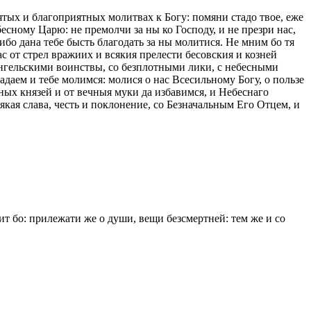
вятых и благоприятных молитвах к Богу: помяни стадо твое, еже
бесному Царю: не премолчи за ны ко Господу, и не презри нас,
бо дана тебе бысть благодать за ны молитися. Не мним бо тя
ас от стрел вражиих и всякия прелести бесовския и козней
ангельскими воинствы, со безплотными лики, с небесными
адаем и тебе молимся: молися о нас Всесильному Богу, о пользе
ных князей и от вечныя муки да избавимся, и Небеснаго
ая слава, честь и поклонение, со Безначальным Его Отцем, и
дит бо: прилежати же о души, вещи безсмертней: тем же и со