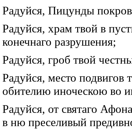
Радуйся, Пицунды покров
Радуйся, храм твой в пус
конечнаго разрушения;
Радуйся, гроб твой честн
Радуйся, место подвигов 
обителию иноческою во и
Радуйся, от святаго Афон
в ню преселивый предивн