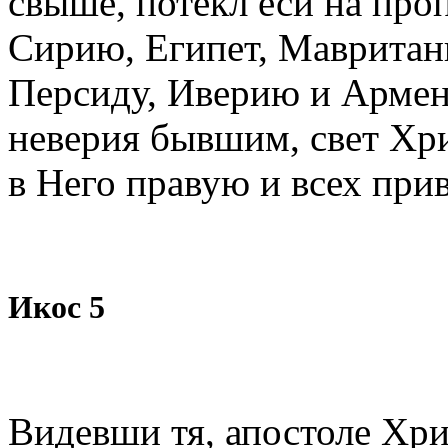
свыше, потекл еси на про
Сирию, Египет, Мавритан
Персиду, Иверию и Армен
неверия бывшим, свет Хри
в Него правую и всех при
Икос 5
Видевши тя, апостоле Хри