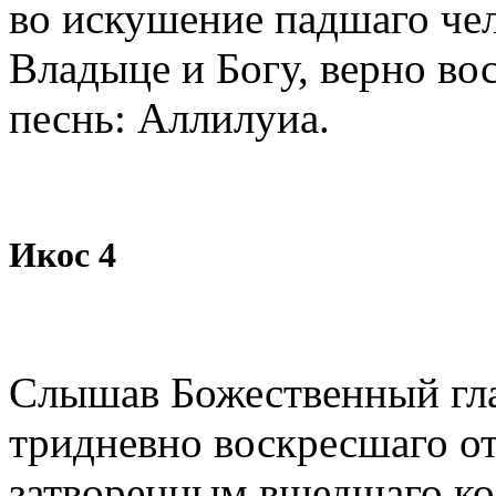
во искушение падшаго чел
Владыце и Богу, верно во
песнь: Аллилуиа.
Икос 4
Слышав Божественный гла
тридневно воскресшаго о
затворенным вшедшаго ко