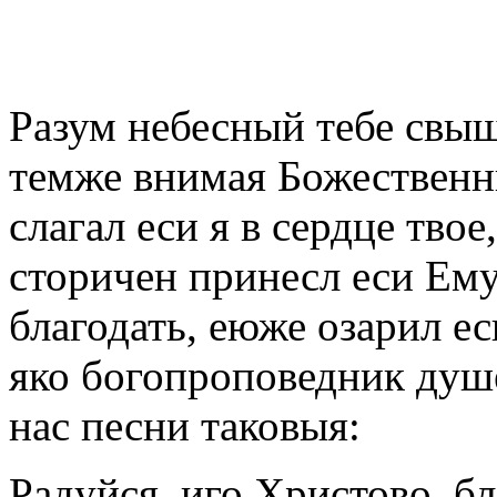
Разум небесный тебе свыш
темже внимая Божественн
слагал еси я в сердце твое
сторичен принесл еси Ему
благодать, еюже озарил ес
яко богопроповедник душ
нас песни таковыя:
Радуйся, иго Христово, бл