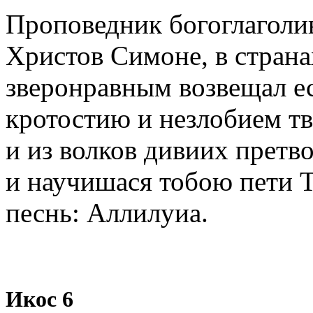
Проповедник богоглаголив
Христов Симоне, в стран
зверонравным возвещал е
кротостию и незлобием т
и из волков дивиих претв
и научишася тобою пети 
песнь: Аллилуиа.
Икос 6