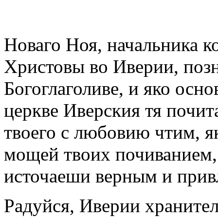
Новаго Ноя, начальника к
Христовы во Иверии, поз
Богоглаголиве, и яко осно
церкве Иверския тя почит
твоего с любовию чтим, 
мощей твоих почиванием,
источаеши верным и привл
Радуйся, Иверии храните