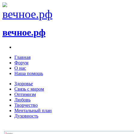
вечное.рф
Главная
Форум
О нас
Наша помощь
Здоровье
Связь с миром
Оптимизм
Любовь
Творчество
Ментальный план
Духовность