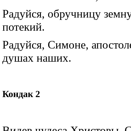
Радуйся, обручницу земну
потекий.
Радуйся, Симоне, апостол
душах наших.
Кондак 2
Видев чудеса Христовы, С