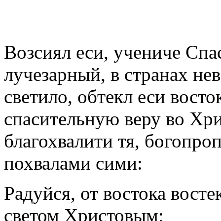
Возсиял еси, учениче Спа
лучезарный, в странах нев
светило, обтекл еси восто
спасительную веру во Хр
благохвалити тя, богопро
похвалами сими:
Радуйся, от востока вост
светом Христовым;