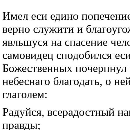
Имел еси едино попечение
верно служити и благоуго
явльшуся на спасение чел
самовидец сподобился еси
Божественных почерпнул 
небеснаго благодать, о не
глаголем:
Радуйся, всерадостный н
правды;