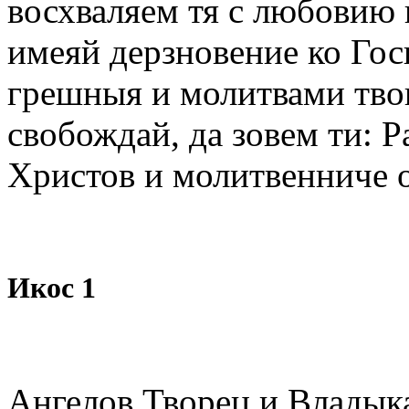
восхваляем тя с любовию 
имеяй дерзновение ко Гос
грешныя и молитвами твои
свобождай, да зовем ти: Р
Христов и молитвенниче 
Икос 1
Ангелов Творец и Владыка