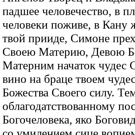
падшее человечество, в пл
человеки поживе, в Кану 
твой прииде, Симоне прех
Своею Материю, Девою Б
Матерним начаток чудес С
вино на браце твоем чуде
Божества Своего силу. Тем
облагодатствованному по
Богочеловека, яко Богови
со умилением сице вопие