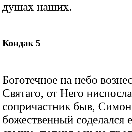
душах наших.
Кондак 5
Боготечное на небо возне
Святаго, от Него ниспосл
сопричастник быв, Симон
божественный соделался 