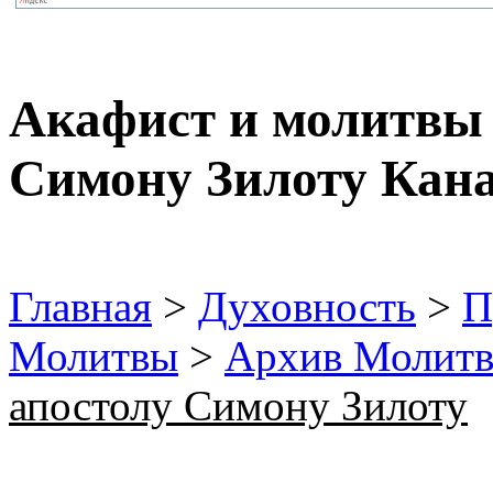
Акафист и молитвы
Симону Зилоту Кан
Главная
>
Духовность
>
П
Молитвы
>
Архив Молит
апостолу Симону Зилоту