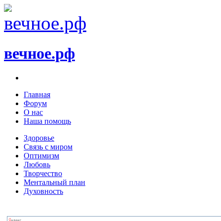
вечное.рф
Главная
Форум
О нас
Наша помощь
Здоровье
Связь с миром
Оптимизм
Любовь
Творчество
Ментальный план
Духовность