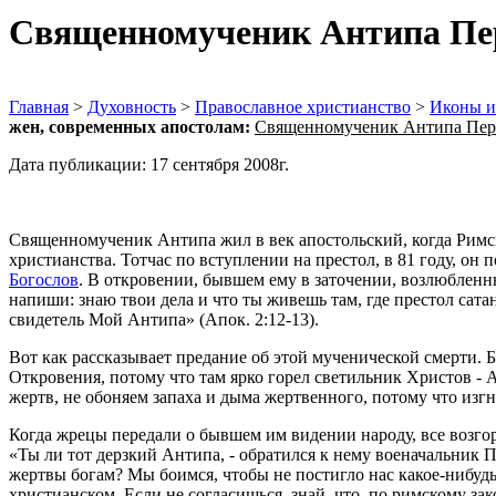
Священномученик Антипа Пе
Главная
>
Духовность
>
Православное христианство
>
Иконы и
жен, современных апостолам:
Священномученик Антипа Пер
Дата публикации: 17 сентября 2008г.
Священномученик Антипа жил в век апостольский, когда Римс
христианства. Тотчас по вступлении на престол, в 81 году, он
Богослов
. В откровении, бывшем ему в заточении, возлюбленн
напиши: знаю твои дела и что ты живешь там, где престол сата
свидетель Мой Антипа» (Апок. 2:12-13).
Вот как рассказывает предание об этой мученической смерти. 
Откровения, потому что там ярко горел светильник Христов - 
жертв, не обоняем запаха и дыма жертвенного, потому что из
Когда жрецы передали о бывшем им видении народу, все возгор
«Ты ли тот дерзкий Антипа, - обратился к нему военачальник П
жертвы богам? Мы боимся, чтобы не постигло нас какое-нибудь 
христианском. Если не согласишься, знай, что, по римскому з