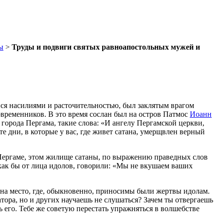
ы
>
Труды и подвиги святых равноапостольных мужей и
ся насилиями и расточительностью, был заклятым врагом
современников. В это время сослан был на остров Патмос
Иоанн
города Пергама, такие слова: «И ангелу Пергамской церкви,
те дни, в которые у вас, где живет сатана, умерщвлен верный
в Пергаме, этом жилище сатаны, по выражению праведных слов
 как бы от лица идолов, говорили: «Мы не вкушаем ваших
 на место, где, обыкновенно, приносимы были жертвы идолам.
тора, но и других научаешь не слушаться? Зачем ты отвергаешь
ь его. Тебе же советую перестать упражняться в волшебстве