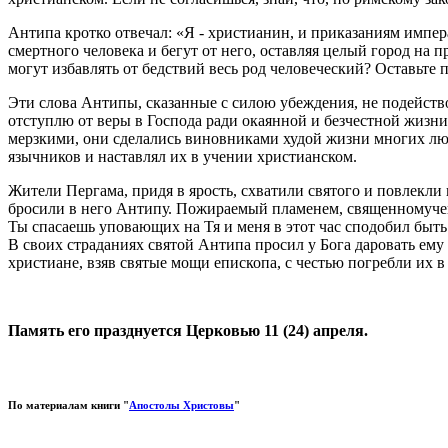
Антипа кротко отвечал: «Я - христианин, и приказаниям импер
смертного человека и бегут от него, оставляя целый город на 
могут избавлять от бедствий весь род человеческий? Оставьте 
Эти слова Антипы, сказанные с силою убеждения, не подействов
отступлю от веры в Господа ради окаянной и безчестной жизни.
мерзкими, они сделались виновниками худой жизни многих люде
язычников и наставлял их в учении христианском.
Жители Пергама, придя в ярость, схватили святого и повлекли 
бросили в него Антипу. Пожираемый пламенем, священномучени
Ты спасаешь уповающих на Тя и меня в этот час сподобил быть
В своих страданиях святой Антипа просил у Бога даровать ем
христиане, взяв святые мощи епископа, с честью погребли их в
Память его празднуется Церковью 11 (24) апреля.
По материалам книги "
Апостолы Христовы
"