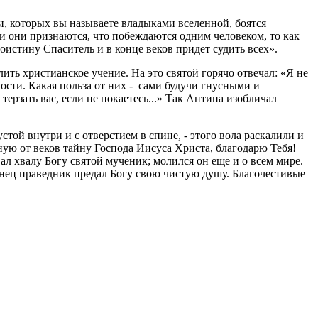
и, которых вы называете владыками вселенной, боятся
ми они признаются, что побеждаются одним человеком, то как
оистину Спаситель и в конце веков придет судить всех».
ить христианское учение. На это святой горячо отвечал: «Я не
ности. Какая польза от них - сами будучи гнусными и
рзать вас, если не покаетесь...» Так Антипа изобличал
той внутри и с отверстием в спине, - этого вола раскалили и
ую от веков тайну Господа Иисуса Христа, благодарю Тебя!
ал хвалу Богу святой мученик; молился он еще и о всем мире.
онец праведник предал Богу свою чистую душу. Благочестивые