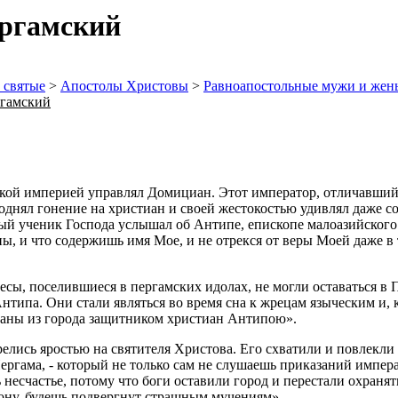
ргамский
 святые
>
Апостолы Христовы
>
Равноапостольные мужи и жен
гамский
кой империей управлял Домициан. Этот император, отличавший
 поднял гонение на христиан и своей жестокостью удивлял даже 
ый ученик Господа услышал об Антипе, епископе малоазийского 
ны, и что содержишь имя Мое, и не отрекся от веры Моей даже в 
Бесы, поселившиеся в пергамских идолах, не могли оставаться 
Антипа. Они стали являться во время сна к жрецам языческим и,
гнаны из города защитником христиан Антипою».
елись яростью на святителя Христова. Его схватили и повлекли
ергама, - который не только сам не слушаешь приказаний импера
несчастье, потому что боги оставили город и перестали охранят
акону, будешь подвергнут страшным мучениям».